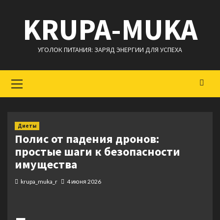
Перейти
KRUPA-MUKA
к
содержимому
УГОЛОК ПИТАНИЯ: ЗАРЯД ЭНЕРГИИ ДЛЯ УСПЕХА
Основное
меню
Диеты
Полис от падения дронов:
простые шаги к безопасности
имущества
krupa_muka_r
4 июня 2026