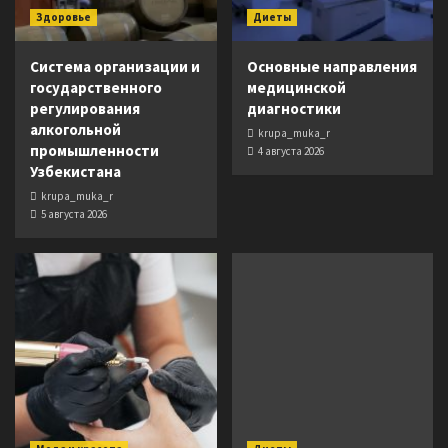
Здоровье
Диеты
Система организации и
Основные направления
государственного
медицинской
регулирования
диагностики
алкогольной
krupa_muka_r
промышленности
4 августа 2026
Узбекистана
krupa_muka_r
5 августа 2026