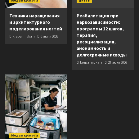
Мода и красота
Диеты
Техники наращивания
Реабилитация при
и архитектурного
наркозависимости:
моделирования ногтей
программы 12 шагов,
терапия,
krupa_muka_r
6 июля 2026
ресоциализация,
анонимность и
долгосрочные исходы
krupa_muka_r
28 июня 2026
Мода и красота