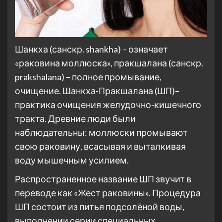
Шанкха (санскр. shankha) – означает
«раковина моллюска», пракшалана (санскр.
prakshalana) – полное промывание,
очищение. Шанкха-Пракшалана (ШП)–
практика очищения желудочно-кишечного
тракта. Древние люди были
наблюдательны: моллюски промывают
свою раковину, всасывая и выталкивая
воду мышечным усилием.
Распространенное название ШП звучит в
переводе как «Жест раковины». Процедура
ШП состоит из питья подсолёной воды,
выполнении серии специальных