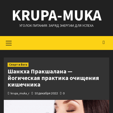
Перейти
KRUPA-MUKA
к
содержимому
УГОЛОК ПИТАНИЯ: ЗАРЯД ЭНЕРГИИ ДЛЯ УСПЕХА
Основное
меню
Спорт и йога
Шанкха Пракшалана —
йогическая практика очищения
кишечника
krupa_muka_r
10 декабря 2022
0