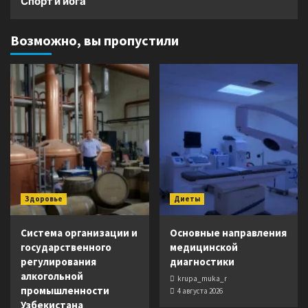
Спорт и йога
Возможно, вы пропустили
Здоровье
Диеты
Система организации и
Основные направления
государственного
медицинской
регулирования
диагностики
алкогольной
krupa_muka_r
промышленности
4 августа 2026
Узбекистана