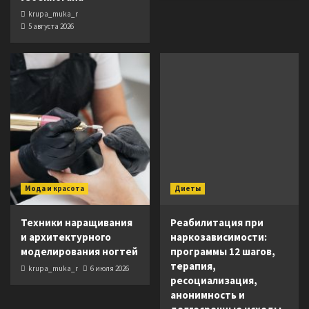
krupa_muka_r
5 августа 2026
Мода и красота
Диеты
Техники наращивания
Реабилитация при
и архитектурного
наркозависимости:
моделирования ногтей
программы 12 шагов,
терапия,
krupa_muka_r
6 июля 2026
ресоциализация,
анонимность и