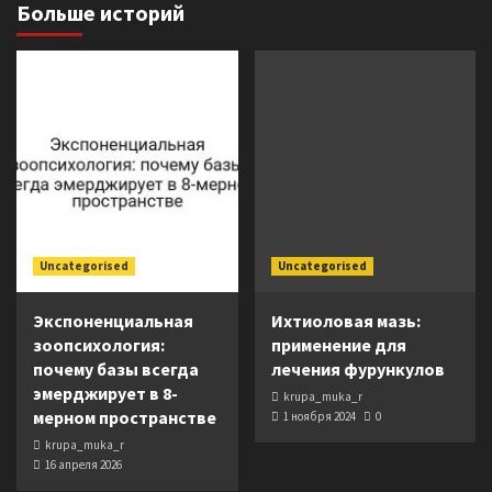
Больше историй
Uncategorised
Uncategorised
Экспоненциальная
Ихтиоловая мазь:
зоопсихология:
применение для
почему базы всегда
лечения фурункулов
эмерджирует в 8-
krupa_muka_r
мерном пространстве
1 ноября 2024
0
krupa_muka_r
16 апреля 2026