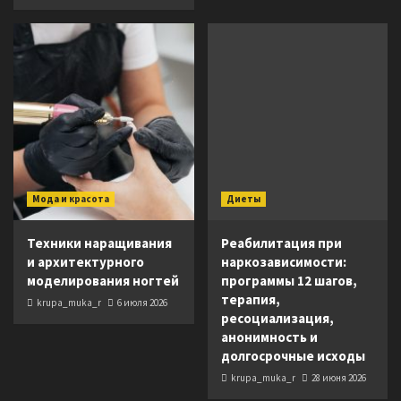
Мода и красота
Диеты
Техники наращивания
Реабилитация при
и архитектурного
наркозависимости:
моделирования ногтей
программы 12 шагов,
терапия,
krupa_muka_r
6 июля 2026
ресоциализация,
анонимность и
долгосрочные исходы
krupa_muka_r
28 июня 2026