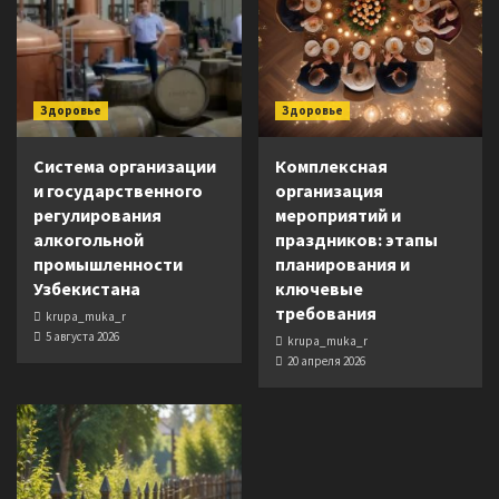
Здоровье
Здоровье
Система организации
Комплексная
и государственного
организация
регулирования
мероприятий и
алкогольной
праздников: этапы
промышленности
планирования и
Узбекистана
ключевые
требования
krupa_muka_r
5 августа 2026
krupa_muka_r
20 апреля 2026