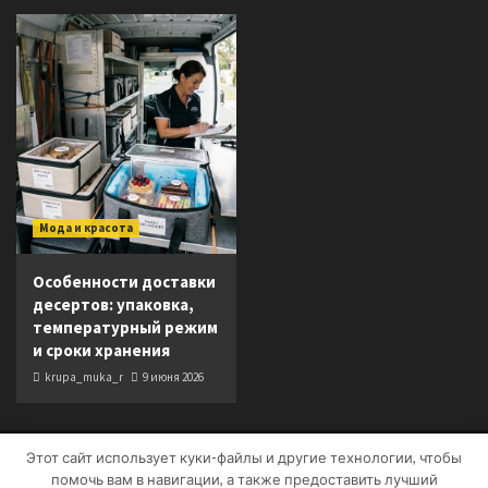
Мода и красота
Особенности доставки
десертов: упаковка,
температурный режим
и сроки хранения
krupa_muka_r
9 июня 2026
Этот сайт использует куки-файлы и другие технологии, чтобы
Copyright © Все права защищены.
|
CoverNews
от AF
помочь вам в навигации, а также предоставить лучший