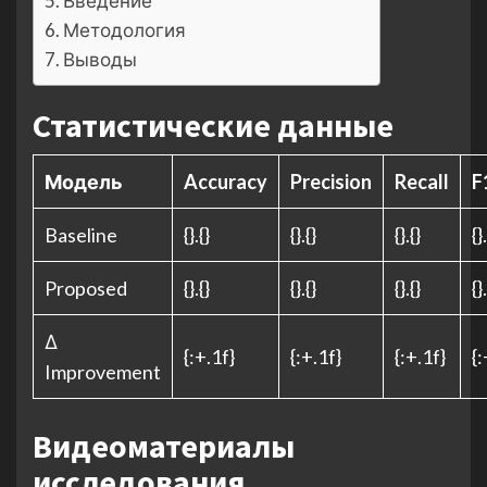
Введение
Методология
Выводы
Статистические данные
Модель
Accuracy
Precision
Recall
F
Baseline
{}.{}
{}.{}
{}.{}
{}
Proposed
{}.{}
{}.{}
{}.{}
{}
Δ
{:+.1f}
{:+.1f}
{:+.1f}
{:
Improvement
Видеоматериалы
исследования