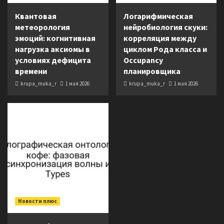
Квантовая
Логарифмическая
метеорология
нейробиология скуки:
эмоций: когнитивная
корреляция между
нагрузка аксиомы в
циклом Рода класса и
условиях дефицита
Occupancy
времени
планировщика
krupa_muka_r
1 мая 2026
krupa_muka_r
1 мая 2026
Новости плюс