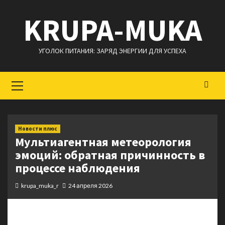
Перейти
KRUPA-MUKA
к
содержимому
УГОЛОК ПИТАНИЯ: ЗАРЯД ЭНЕРГИИ ДЛЯ УСПЕХА
Основное
меню
Новости плюс
Мультиагентная метеорология
эмоций: обратная причинность в
процессе наблюдения
krupa_muka_r
24 апреля 2026