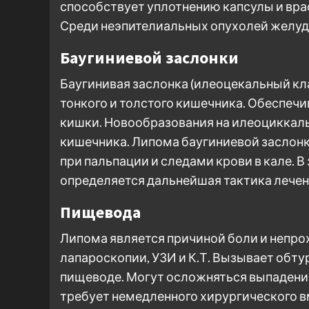
способствует уплотнению капсулы и врас
Среди неэпителиальных опухолей желуд
Баугиниевой заслонки
Баугинивая заслонка (илеоцекальный кла
тонкого и толстого кишечника. Обеспеч
кишки. Новообразования на илеоциккал
кишечника. Липома баугиниевой засло
при пальпации и следами крови в кале. 
определяется дальнейшая тактика лечен
Пищевода
Липома является причиной боли и непр
лапароскопии, УЗИ и К.Т. Вызывает обт
пищеводе. Могут осложняться выпадение
требует немедленного хирургического 