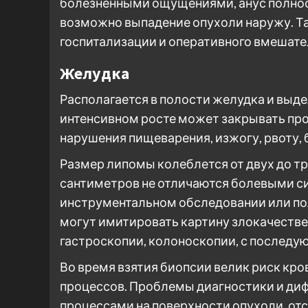
болезненными ощущениями, анус полност
возможно выпадение опухоли наружу. Т
госпитализации и оперативного вмешате
Желудка
Располагается в полости желудка и выде
интенсивном росте может закрывать пр
нарушения пищеварения, изжогу, рвоту, 
Размер липомы колеблется от двух до т
сантиметров не отличаются болевыми с
инструментальном обследовании или по
могут имитировать картину злокачестве
гастроскопии, колоноскопии, с последу
Во время взятия биопсии велик риск кр
процессов. Проблемы диагностики и ди
процессами на поверхности опухоли, от