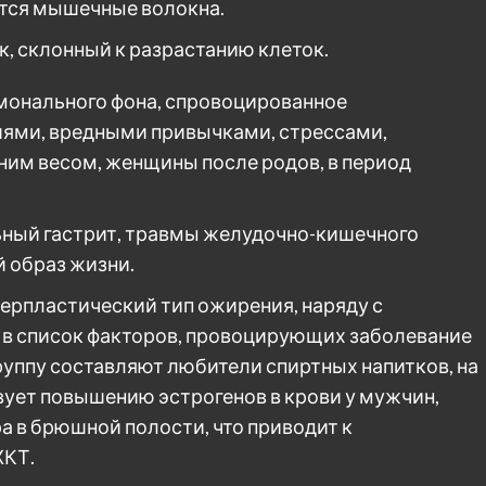
тся мышечные волокна.
, склонный к разрастанию клеток.
монального фона, спровоцированное
ями, вредными привычками, стрессами,
ним весом, женщины после родов, в период
ьный гастрит, травмы желудочно-кишечного
й образ жизни.
ерпластический тип ожирения, наряду с
 в список факторов, провоцирующих заболевание
руппу составляют любители спиртных напитков, на
ует повышению эстрогенов в крови у мужчин,
а в брюшной полости, что приводит к
ЖКТ.