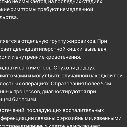
ью не смыкается, на последних стадиях
акие симптомы требуют немедленной
льства.
ляется в отдельную группу жировиков. При
освет двенадцатиперстной кишки, вызывая
боли и внутренние кровотечения.
ридцати сантиметров. Опухоли до двух
имптомами и могут быть случайной находкой при
лостных операциях. Образования более 5 см
нных процессов, диагностируются при
ющей биопсией.
овотечений, последующих воспалительных
фференциации связаны с эрозийными, язвенными
сутствие атипичных клеток не исключает