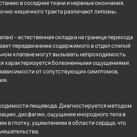
танию в соседние ткани и нервные окончания.
очно-кишечного тракта различают липомы.
пан) – естественная складка на границе перехода
ивает передвижение содержимого в отдел слепой
ьном клапане могут вызывать непроходимость
нки характеризуется болезненными ощущениями
В зависимости от сопутствующих симптомов,
ия.
оходимости пищевода. Диагностируется методом
урацию, дисфагию, ощущение инородного тела в
м в глотку, ущемлением в области сердца, что
вмешательства.