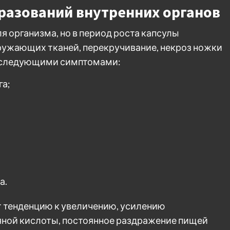
разований внутренних органов
 организма, но в период роста капсулы
ружающих тканей, перекручивание, некроз ножки
я следующими симптомами:
га;
а.
 тенденцию к увеличению, усилению
яной кислоты, постоянное раздражение пищей