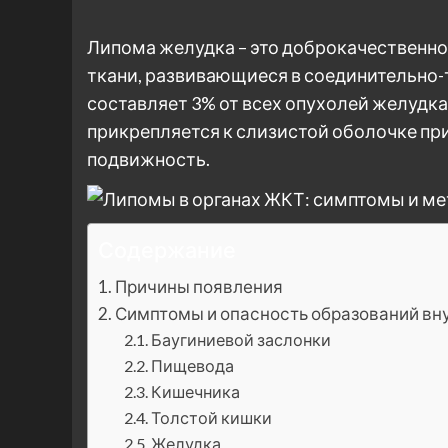
Липома желудка – это доброкачественн
ткани, развивающиеся в соединительно-т
составляет 3% от всех опухолей желудка
прикрепляется к слизистой оболочке пр
подвижность.
Содержание
Причины появления
Симптомы и опасность образований вн
Баугиниевой заслонки
Пищевода
Кишечника
Толстой кишки
Желудка