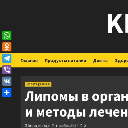
Перейти
K
к
содержимому
WhatsApp
Odnoklassniki
Главная
Продукты питания
Диеты
Здор
Telegram
Viber
Uncategorised
Липомы в орга
VK
Отправить
и методы лече
krupa_muka_r
1 ноября 2024
0