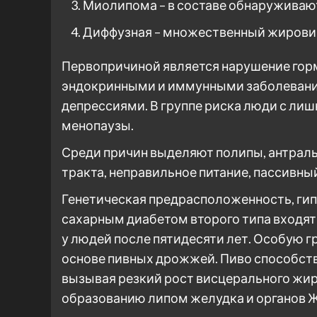
Миолипома – в составе обнаруживаю
Диффузная – множественный жировик
Первопричиной является нарушение гор
эндокринными и иммунными заболевани
депрессиями. В группе риска люди с лиш
менопаузы.
Среди причин выделяют полипы, антрал
тракта, неправильное питание, пассивны
Генетическая предрасположенность, гип
сахарным диабетом второго типа входят
у людей после пятидесяти лет. Особую г
основе пивных дрожжей. Пиво способств
вызывая резкий рост висцерального жир
образованию липом желудка и органов 