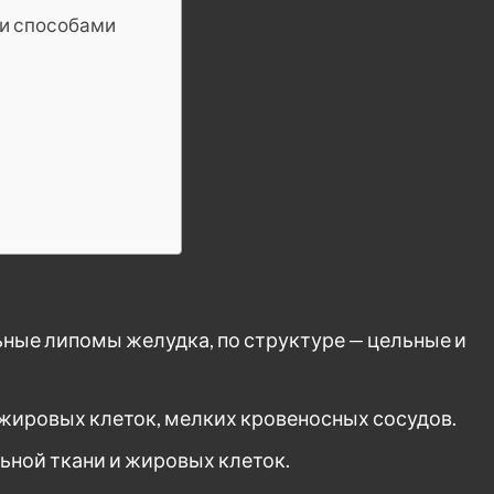
и способами
ьные липомы желудка, по структуре — цельные и
жировых клеток, мелких кровеносных сосудов.
ьной ткани и жировых клеток.