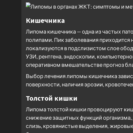
Кишечника
Липома кишечника — одна из частых пат
полипами. Пик заболевания приходится н
локализуются в подслизистом слое ободо
УЗИ, рентгена, эндоскопии, компьютерн
оперативном вмешательстве прогноз бл
Выбор лечения липомы кишечника зависи
поверхности, наличия эрозии, кровотече
Толстой кишки
Липома толстой кишки провоцируют ки
снижение защитных функций организма,
слизь, кровянистые выделения, жировы