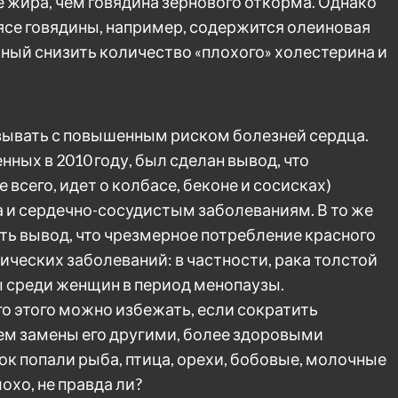
 жира, чем говядина зернового откорма. Однако
 мясе говядины, например, содержится олеиновая
ый снизить количество «плохого» холестерина и
зывать с повышенным риском болезней сердца.
нных в 2010 году, был сделан вывод, что
 всего, идет о колбасе, беконе и сосисках)
 и сердечно-сосудистым заболеваниям. В то же
ть вывод, что чрезмерное потребление красного
ческих заболеваний: в частности, рака толстой
 среди женщин в период менопаузы.
о этого можно избежать, если сократить
тем замены его другими, более здоровыми
к попали рыба, птица, орехи, бобовые, молочные
охо, не правда ли?