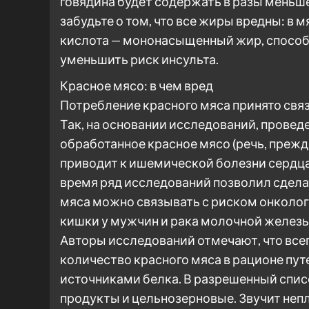
говядина будет содержать в разы меньше
забудьте о том, что все жиры вредны: в
кислота — мононасыщенный жир, способн
уменьшить риск инсульта.
Красное мясо: в чем вред
Потребление красного мяса принято свя
Так, на основании исследований, проведе
обработанное красное мясо (речь, прежде
приводит к ишемической болезни сердца
время ряд исследований позволил сдела
мяса можно связывать с риском онкологи
кишки у мужчин и рака молочной железы
Авторы исследований отмечают, что всег
количество красного мяса в рационе пу
источниками белка. В разрешенный списо
продукты и цельнозерновые. Звучит непл