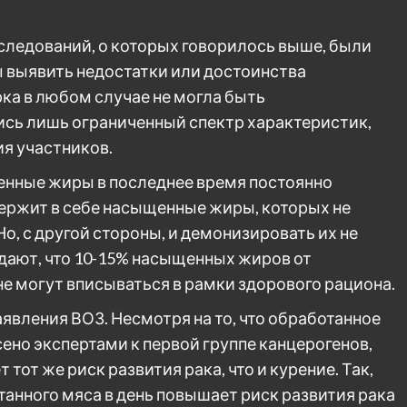
сследований, о которых говорилось выше, были
ы выявить недостатки или достоинства
ка в любом случае не могла быть
лись лишь ограниченный спектр характеристик,
я участников.
щенные жиры в последнее время постоянно
держит в себе насыщенные жиры, которых не
о, с другой стороны, и демонизировать их не
ждают, что 10-15% насыщенных жиров от
е могут вписываться в рамки здорового рациона.
заявления ВОЗ. Несмотря на то, что обработанное
сено экспертами к первой группе канцерогенов,
т тот же риск развития рака, что и курение. Так,
анного мяса в день повышает риск развития рака