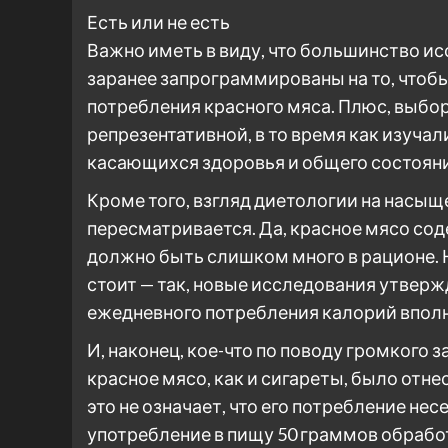
Есть или не есть
Важно иметь в виду, что большинство и
заранее запрограммированы на то, чтоб
потребления красного мяса. Плюс, выбор
репрезентативной, в то время как изуча
касающихся здоровья и общего состояни
Кроме того, взгляд диетологии на насы
пересматривается. Да, красное мясо со
должно быть слишком много в рационе. Н
стоит — так, новые исследования утвер
ежедневного потребления калорий вполн
И, наконец, кое-что по поводу громкого 
красное мясо, как и сигареты, было отне
это не означает, что его потребление несе
употребление в пищу 50 граммов обработ