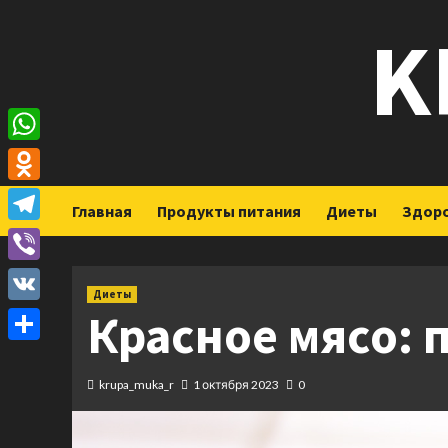
Перейти
K
к
содержимому
WhatsApp
Odnoklassniki
Главная
Продукты питания
Диеты
Здор
Telegram
Viber
Диеты
Красное мясо: 
VK
Отправить
krupa_muka_r
1 октября 2023
0