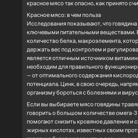
красное мясо так опасно, как принято сч
Красное мясо: в чем польза
Исследования показывают, что говядина
ключевыми питательными веществами. В
количество белка, макроэлемента, кото
держать вес под контролем и регулирова
является отличным источником витаминов
необходим для правильного функционир
— от оптимального содержания кислород
потенциала. Цинк, в свою очередь, напр
организму бороться с болезнями и виру
Если вы выбираете мясо говядины травян
говорить о большом количестве омега-3
помогают снизить кровяное давление и с
жирных кислотах, известных своим про