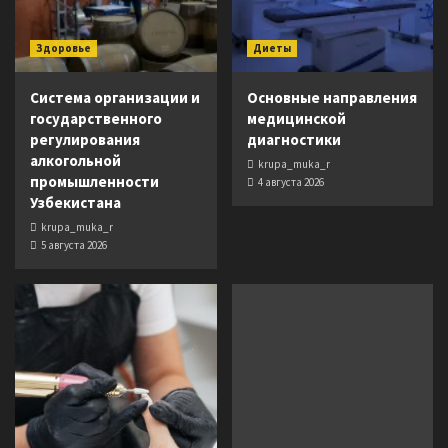
Здоровье
Диеты
Система организации и
Основные направления
государственного
медицинской
регулирования
диагностики
алкогольной
krupa_muka_r
промышленности
4 августа 2026
Узбекистана
krupa_muka_r
5 августа 2026