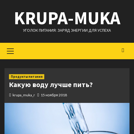
Перейти
KRUPA-MUKA
к
содержимому
УГОЛОК ПИТАНИЯ: ЗАРЯД ЭНЕРГИИ ДЛЯ УСПЕХА
Основное
меню
Продукты питания
Какую воду лучше пить?
krupa_muka_r
15 ноября 2018