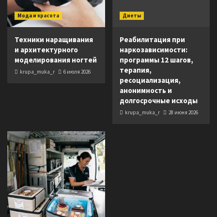
Мода и красота
Диеты
Техники наращивания
Реабилитация при
и архитектурного
наркозависимости:
моделирования ногтей
программы 12 шагов,
терапия,
krupa_muka_r
6 июля 2026
ресоциализация,
анонимность и
долгосрочные исходы
krupa_muka_r
28 июня 2026