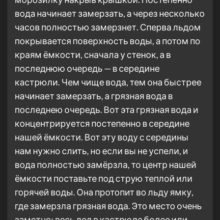
вода начинает замерзать, а через несколько
часов полностью замерзнет. Сперва льдом
покрывается поверхность воды, а потом по
краям ёмкости, сначала у стенок, а в
последнюю очередь — в середине
кастрюли. Чем чище вода, тем она быстрее
начинает замерзать, а грязная вода в
последнею очередь. Вот эта грязная вода и
концентрируется постепенно в середине
нашей ёмкости. Вот эту воду с середины
нам нужно слить, но если вы не успели, и
вода полностью замёрзла, то центр нашей
ёмкости поставьте под струю теплой или
горячей воды. Она протопит во льду ямку,
где замерзла грязная вода. Это место очень
заметно: весь лед в кастрюле более или