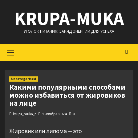
Перейти
KRUPA-MUKA
к
содержимому
УГОЛОК ПИТАНИЯ: ЗАРЯД ЭНЕРГИИ ДЛЯ УСПЕХА
Основное
меню
Uncategorised
Какими популярными способами
можно избавиться от жировиков
на лице
krupa_muka_r
1 ноября 2024
0
Жировик или липома — это