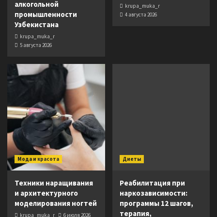
алкогольной
krupa_muka_r
промышленности
4 августа 2026
Узбекистана
krupa_muka_r
5 августа 2026
Мода и красота
Диеты
Техники наращивания
Реабилитация при
и архитектурного
наркозависимости:
моделирования ногтей
программы 12 шагов,
терапия,
krupa_muka_r
6 июля 2026