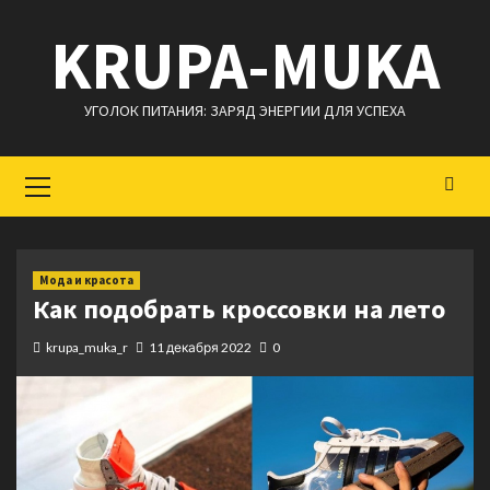
Перейти
KRUPA-MUKA
к
содержимому
УГОЛОК ПИТАНИЯ: ЗАРЯД ЭНЕРГИИ ДЛЯ УСПЕХА
Основное
меню
Мода и красота
Как подобрать кроссовки на лето
krupa_muka_r
11 декабря 2022
0