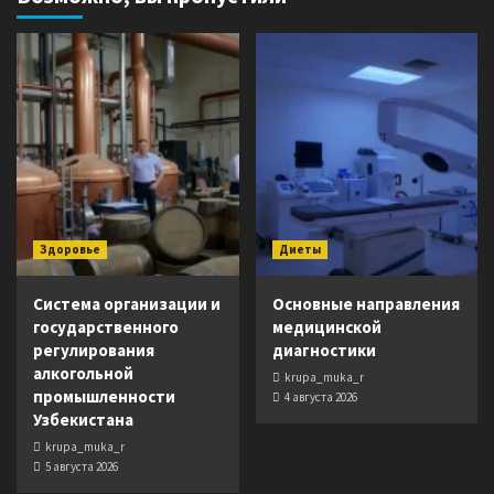
Здоровье
Диеты
Система организации и
Основные направления
государственного
медицинской
регулирования
диагностики
алкогольной
krupa_muka_r
промышленности
4 августа 2026
Узбекистана
krupa_muka_r
5 августа 2026