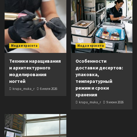
Мода и красота
Мода и красота
Техники наращивания
Особенности
и архитектурного
доставки десертов:
моделирования
упаковка,
ногтей
температурный
режим и сроки
krupa_muka_r
6 июля 2026
хранения
krupa_muka_r
9 июня 2026