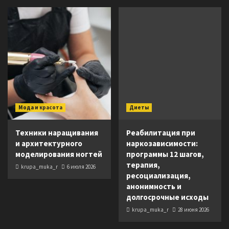
Мода и красота
Диеты
Техники наращивания
Реабилитация при
и архитектурного
наркозависимости:
моделирования ногтей
программы 12 шагов,
терапия,
krupa_muka_r
6 июля 2026
ресоциализация,
анонимность и
долгосрочные исходы
krupa_muka_r
28 июня 2026