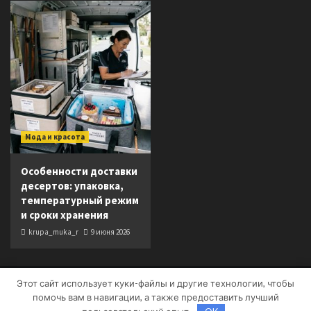
Мода и красота
Особенности доставки
десертов: упаковка,
температурный режим
и сроки хранения
krupa_muka_r
9 июня 2026
Этот сайт использует куки-файлы и другие технологии, чтобы
Copyright © Все права защищены.
|
CoverNews
от AF
помочь вам в навигации, а также предоставить лучший
themes.