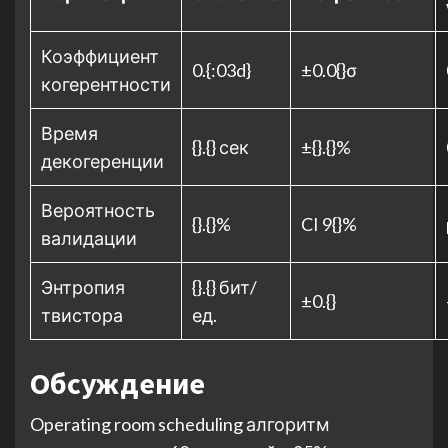
Коэффициент
0.{:03d}
±0.0{}σ
когерентности
Время
{}.{} сек
±{}.{}%
декогеренции
Вероятность
{}.{}%
CI 9{}%
валидации
Энтропия
{}.{} бит/
±0.{}
твистора
ед.
Обсуждение
Operating room scheduling алгоритм