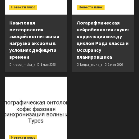
Новости плюс
Новости плюс
Квантовая
Логарифмическая
метеорология
нейробиология скуки:
эмоций: когнитивная
корреляция между
нагрузка аксиомы в
циклом Рода класса и
условиях дефицита
Occupancy
времени
планировщика
krupa_muka_r
1 мая 2026
krupa_muka_r
1 мая 2026
Новости плюс