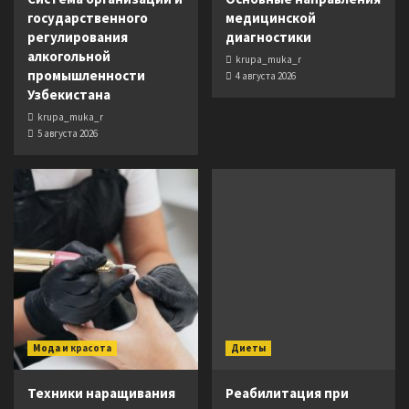
государственного
медицинской
регулирования
диагностики
алкогольной
krupa_muka_r
промышленности
4 августа 2026
Узбекистана
krupa_muka_r
5 августа 2026
Мода и красота
Диеты
Техники наращивания
Реабилитация при