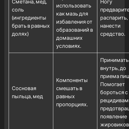
Сметана, мед,
Ногу
использовать
соль
предварит
как мазь для
(ингредиенты
распарить,
избавления от
брать в равных
нанести
образований в
долях)
средство.
домашних
условиях.
Принимать
внутрь, до
приема пи
Компоненты
Помогает
Сосновая
смешать в
бороться с
пыльца, мед
равных
рецидивам
пропорциях.
предотвра
появление
жировиков