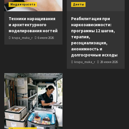
Мода и красота
Диеты
Техники наращивания
Реабилитация при
и архитектурного
наркозависимости:
моделирования ногтей
программы 12 шагов,
терапия,
krupa_muka_r
6 июля 2026
ресоциализация,
анонимность и
долгосрочные исходы
krupa_muka_r
28 июня 2026