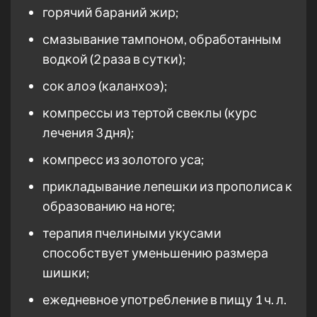
горячий бараний жир;
смазывание тампоном, обработанным
водкой (2 раза в сутки);
сок алоэ (каланхоэ);
компрессы из тертой свеклы (курс
лечения 3 дня);
компресс из золотого уса;
прикладывание лепешки из прополиса к
образованию на ноге;
терапия пчелиными укусами
способствует уменьшению размера
шишки;
ежедневное употребление в пищу 1 ч. л.