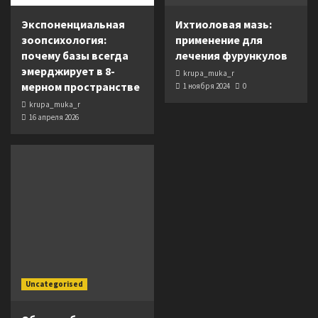
Экспоненциальная
Ихтиоловая мазь:
зоопсихология:
применение для
почему базы всегда
лечения фурункулов
эмерджирует в 8-
krupa_muka_r
мерном пространстве
1 ноября 2024
0
krupa_muka_r
16 апреля 2026
Uncategorised