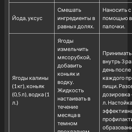
Смешать
Наносить с
Йода, уксус
ингредиенты в
помощью в
равных долях.
палочки.
Ягоды
измельчить
Принимать
мясорубкой,
внутрь 3 ра
добавить
день после
коньяк и
Ягоды калины
каждого п
водку.
(1 кг), коньяк
пищи. Разо
Жидкость
(0,5 л), водка (1
дозировка –
настаивать в
л.)
л. Настойк
течение
эффективна
месяца в
профилакт
темном
образовани
прохладном