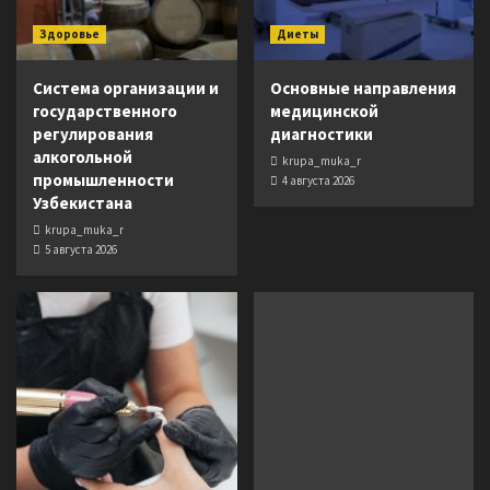
Здоровье
Диеты
Система организации и
Основные направления
государственного
медицинской
регулирования
диагностики
алкогольной
krupa_muka_r
промышленности
4 августа 2026
Узбекистана
krupa_muka_r
5 августа 2026