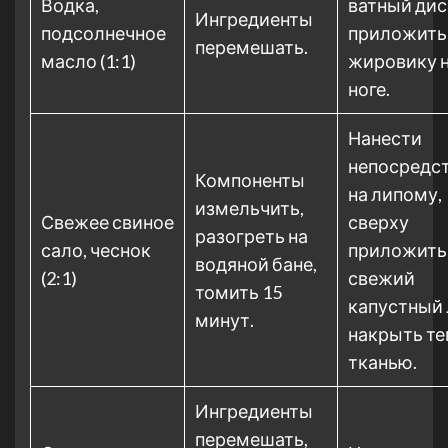
Водка,
ватный дис
Ингредиенты
подсолнечное
приложить
перемешать.
масло (1:1)
жировику 
ноге.
Нанести
непосредс
Компоненты
на липому,
измельчить,
Свежее свиное
сверху
разогреть на
сало, чеснок
приложить
водяной бане,
(2:1)
свежий
томить 15
капустный 
минут.
накрыть те
тканью.
Ингредиенты
перемешать,