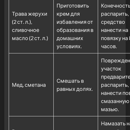
Приготовить
Конечност
Трава жерухи
крем для
распарить,
(2 ст. л.),
избавления от
средство
сливочное
образования в
нанести на
масло (2 ст. л.)
домашних
повязку на 
условиях.
часов.
Поврежде
участок
предварит
Смешать в
Мед, сметана
распарить,
равных долях.
нанести по
смазанную
мазью.
Намазать н