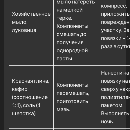
мыло натереть
компресс,
на мелкой
Хозяйственное
приложить
терке.
мыло,
поврежден
Компоненты
луковица
участку. З
смешать до
повязки – 1
получения
раза в сутк
однородной
пасты.
Нанести на
Красная глина,
повязку на 
Компоненты
кефир
сверху нак
перемешать,
(соотношение
полиэтиле
приготовить
1:1), соль (1
пакетом.
мазь.
щепотка)
Выполнять 
ночь.