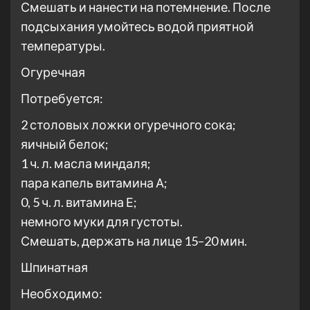
Смешать и нанести на потемнение. После
подсыхания умойтесь водой приятной
температуры.
Огуречная
Потребуется:
2 столовых ложки огуречного сока;
яичный белок;
1 ч. л. масла миндаля;
пара капель витамина А;
0, 5 ч. л. витамина Е;
немного муки для густоты.
Смешать, держать на лице 15–20 мин.
Шпинатная
Необходимо: