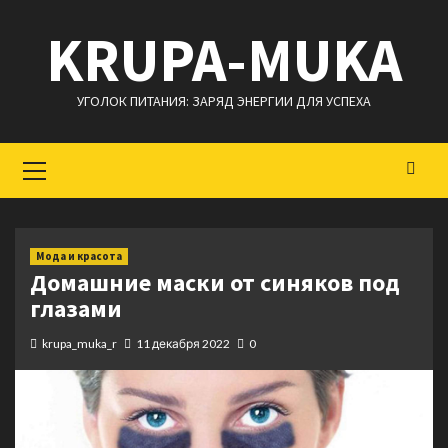
Перейти
KRUPA-MUKA
к
содержимому
УГОЛОК ПИТАНИЯ: ЗАРЯД ЭНЕРГИИ ДЛЯ УСПЕХА
Основное
меню
Мода и красота
Домашние маски от синяков под
глазами
krupa_muka_r
11 декабря 2022
0