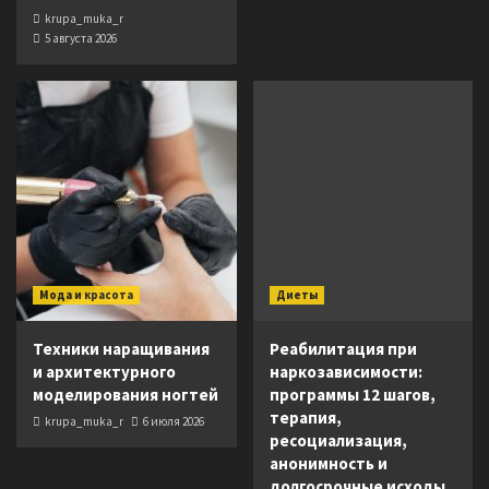
krupa_muka_r
5 августа 2026
Мода и красота
Диеты
Техники наращивания
Реабилитация при
и архитектурного
наркозависимости:
моделирования ногтей
программы 12 шагов,
терапия,
krupa_muka_r
6 июля 2026
ресоциализация,
анонимность и
долгосрочные исходы