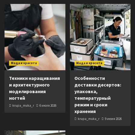
Мода и красота
Мода и красота
Техники наращивания
Особенности
и архитектурного
доставки десертов:
моделирования
упаковка,
ногтей
температурный
режим и сроки
krupa_muka_r
6 июля 2026
хранения
krupa_muka_r
9 июня 2026