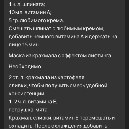
1 ч. л. шпината;
10 мл. витамин А;
5 гр. любимого крема.
Смешать шпинат с любимым кремом,
добавить немного витамина А и держать на
лице 15 мин.
Маска из крахмала с эффектом лифтинга
Необходимо:
2 ст. л. крахмала из картофеля;
сливки, чтобы получить смесь удобной
консистенции;
1–2 ч. л. витамина Е;
петрушка, мята.
Крахмал, сливки, витамин Е перемешать и
охладить. После охлаждения добавить