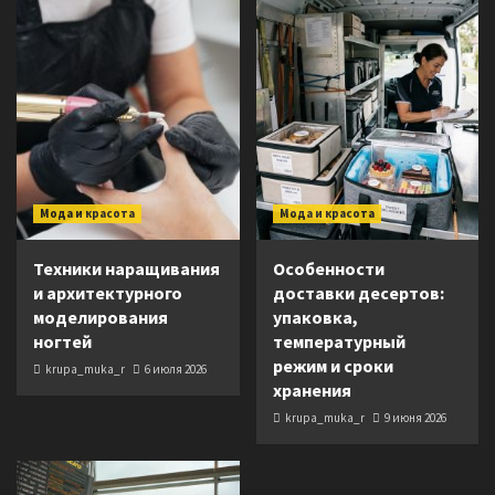
Мода и красота
Мода и красота
Техники наращивания
Особенности
и архитектурного
доставки десертов:
моделирования
упаковка,
ногтей
температурный
режим и сроки
krupa_muka_r
6 июля 2026
хранения
krupa_muka_r
9 июня 2026