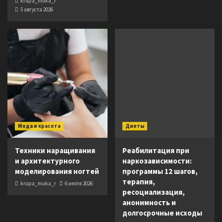
krupa_muka_r
5 августа 2026
Мода и красота
Диеты
Техники наращивания
Реабилитация при
и архитектурного
наркозависимости:
моделирования ногтей
программы 12 шагов,
терапия,
krupa_muka_r
6 июля 2026
ресоциализация,
анонимность и
долгосрочные исходы