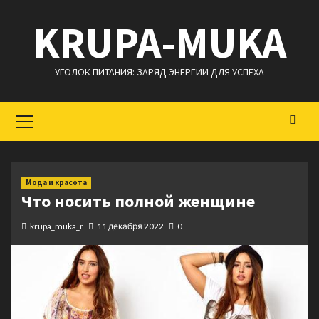
Перейти
KRUPA-MUKA
к
содержимому
УГОЛОК ПИТАНИЯ: ЗАРЯД ЭНЕРГИИ ДЛЯ УСПЕХА
Основное
меню
Мода и красота
Что носить полной женщине
krupa_muka_r
11 декабря 2022
0