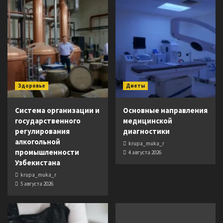
Здоровье
Диеты
Система организации и
Основные направления
государственного
медицинской
регулирования
диагностики
алкогольной
krupa_muka_r
промышленности
4 августа 2026
Узбекистана
krupa_muka_r
5 августа 2026