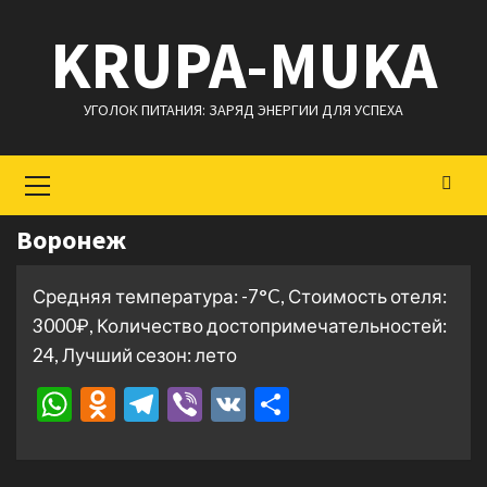
Перейти
KRUPA-MUKA
к
содержимому
УГОЛОК ПИТАНИЯ: ЗАРЯД ЭНЕРГИИ ДЛЯ УСПЕХА
Основное
меню
Воронеж
Средняя температура: -7°C, Стоимость отеля:
3000₽, Количество достопримечательностей:
24, Лучший сезон: лето
WhatsApp
Odnoklassniki
Telegram
Viber
VK
Отправить