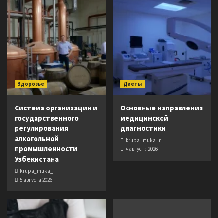
Здоровье
Диеты
Система организации и
Основные направления
государственного
медицинской
регулирования
диагностики
алкогольной
krupa_muka_r
промышленности
4 августа 2026
Узбекистана
krupa_muka_r
5 августа 2026