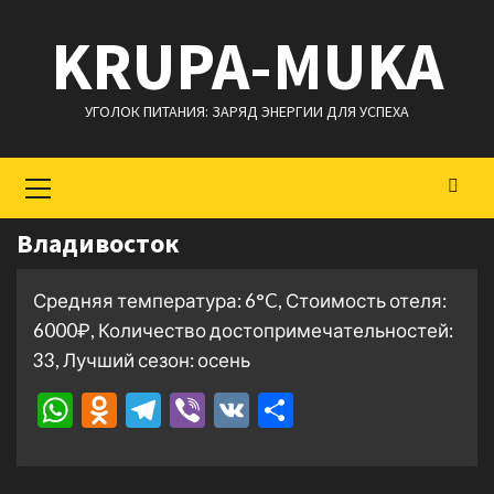
Перейти
KRUPA-MUKA
к
содержимому
УГОЛОК ПИТАНИЯ: ЗАРЯД ЭНЕРГИИ ДЛЯ УСПЕХА
Основное
меню
Владивосток
Средняя температура: 6°C, Стоимость отеля:
6000₽, Количество достопримечательностей:
33, Лучший сезон: осень
WhatsApp
Odnoklassniki
Telegram
Viber
VK
Отправить