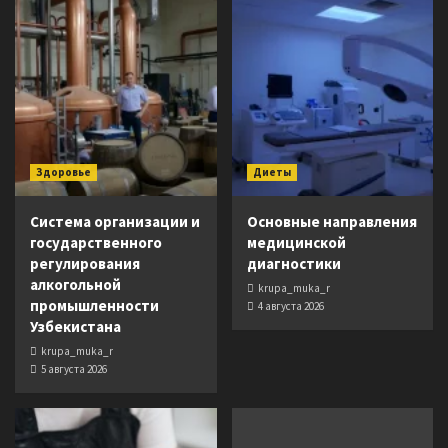
Здоровье
Диеты
Система организации и
Основные направления
государственного
медицинской
регулирования
диагностики
алкогольной
krupa_muka_r
промышленности
4 августа 2026
Узбекистана
krupa_muka_r
5 августа 2026