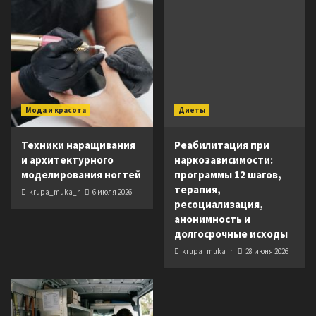
Мода и красота
Диеты
Техники наращивания
Реабилитация при
и архитектурного
наркозависимости:
моделирования ногтей
программы 12 шагов,
терапия,
krupa_muka_r
6 июля 2026
ресоциализация,
анонимность и
долгосрочные исходы
krupa_muka_r
28 июня 2026