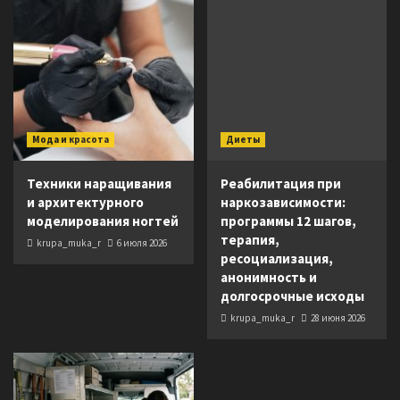
Мода и красота
Диеты
Техники наращивания
Реабилитация при
и архитектурного
наркозависимости:
моделирования ногтей
программы 12 шагов,
терапия,
krupa_muka_r
6 июля 2026
ресоциализация,
анонимность и
долгосрочные исходы
krupa_muka_r
28 июня 2026