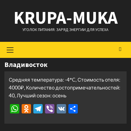
Перейти
KRUPA-MUKA
к
содержимому
УГОЛОК ПИТАНИЯ: ЗАРЯД ЭНЕРГИИ ДЛЯ УСПЕХА
Основное
меню
Владивосток
Средняя температура: -4°C, Стоимость отеля:
4000₽, Количество достопримечательностей:
40, Лучший сезон: осень
WhatsApp
Odnoklassniki
Telegram
Viber
VK
Отправить