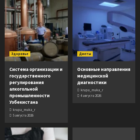
Здоровье
Диеты
Система организации и
Основные направления
государственного
медицинской
регулирования
диагностики
алкогольной
krupa_muka_r
промышленности
4 августа 2026
Узбекистана
krupa_muka_r
5 августа 2026