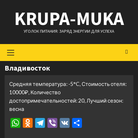
Перейти
KRUPA-MUKA
к
содержимому
УГОЛОК ПИТАНИЯ: ЗАРЯД ЭНЕРГИИ ДЛЯ УСПЕХА
Основное
меню
Владивосток
Средняя температура: -5°C, Стоимость отеля:
10000₽, Количество
достопримечательностей: 20, Лучший сезон:
весна
WhatsApp
Odnoklassniki
Telegram
Viber
VK
Отправить