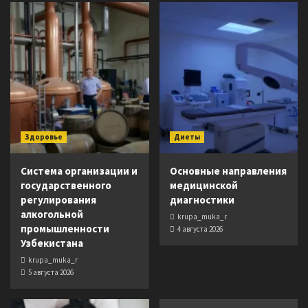
Здоровье
Диеты
Система организации и
Основные направления
государственного
медицинской
регулирования
диагностики
алкогольной
krupa_muka_r
промышленности
4 августа 2026
Узбекистана
krupa_muka_r
5 августа 2026