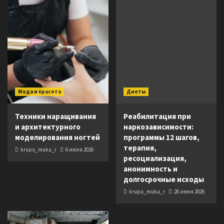
Мода и красота
Диеты
Техники наращивания
Реабилитация при
и архитектурного
наркозависимости:
моделирования ногтей
программы 12 шагов,
терапия,
krupa_muka_r
6 июля 2026
ресоциализация,
анонимность и
долгосрочные исходы
krupa_muka_r
28 июня 2026