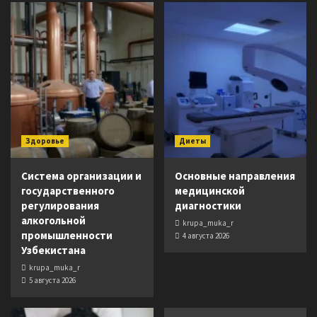
Здоровье
Диеты
Система организации и
Основные направления
государственного
медицинской
регулирования
диагностики
алкогольной
krupa_muka_r
промышленности
4 августа 2026
Узбекистана
krupa_muka_r
5 августа 2026