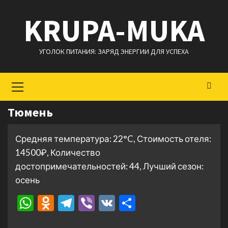
Перейти
KRUPA-MUKA
к
содержимому
УГОЛОК ПИТАНИЯ: ЗАРЯД ЭНЕРГИИ ДЛЯ УСПЕХА
Основное
меню
Тюмень
Средняя температура: 22°C, Стоимость отеля:
14500₽, Количество
достопримечательностей: 44, Лучший сезон:
осень
WhatsApp
Odnoklassniki
Telegram
Viber
VK
Отправить