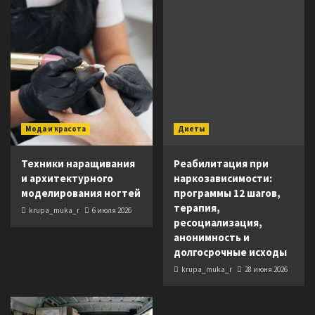
Мода и красота
Диеты
Техники наращивания
Реабилитация при
и архитектурного
наркозависимости:
моделирования ногтей
программы 12 шагов,
терапия,
krupa_muka_r
6 июля 2026
ресоциализация,
анонимность и
долгосрочные исходы
krupa_muka_r
28 июня 2026