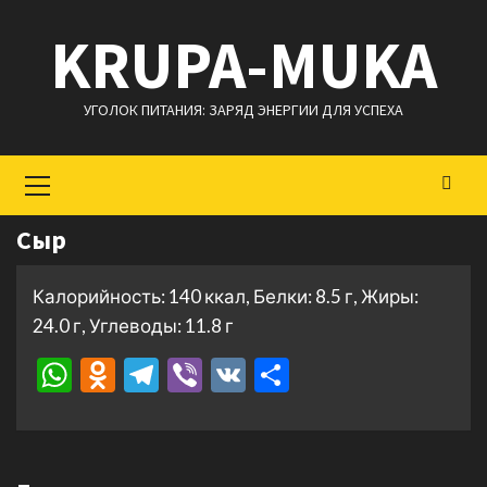
Перейти
KRUPA-MUKA
к
содержимому
УГОЛОК ПИТАНИЯ: ЗАРЯД ЭНЕРГИИ ДЛЯ УСПЕХА
Основное
меню
Сыр
Калорийность: 140 ккал, Белки: 8.5 г, Жиры:
24.0 г, Углеводы: 11.8 г
WhatsApp
Odnoklassniki
Telegram
Viber
VK
Отправить