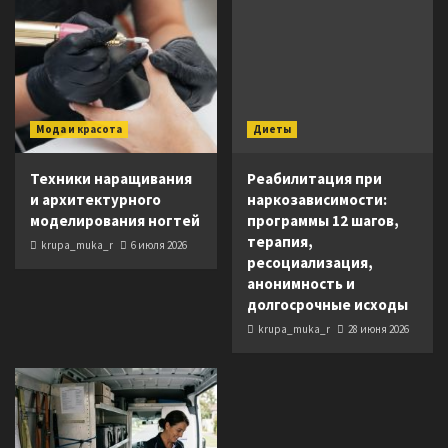
Мода и красота
Диеты
Техники наращивания
Реабилитация при
и архитектурного
наркозависимости:
моделирования ногтей
программы 12 шагов,
терапия,
krupa_muka_r
6 июля 2026
ресоциализация,
анонимность и
долгосрочные исходы
krupa_muka_r
28 июня 2026