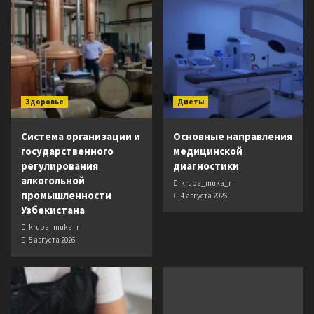
Здоровье
Диеты
Система организации и
Основные направления
государственного
медицинской
регулирования
диагностики
алкогольной
krupa_muka_r
промышленности
4 августа 2026
Узбекистана
krupa_muka_r
5 августа 2026