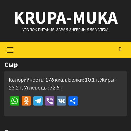
Перейти
KRUPA-MUKA
к
содержимому
УГОЛОК ПИТАНИЯ: ЗАРЯД ЭНЕРГИИ ДЛЯ УСПЕХА
Основное
меню
Сыр
Калорийность: 176 ккал, Белки: 10.1 г, Жиры:
23.2 г, Углеводы: 72.5 г
WhatsApp
Odnoklassniki
Telegram
Viber
VK
Отправить