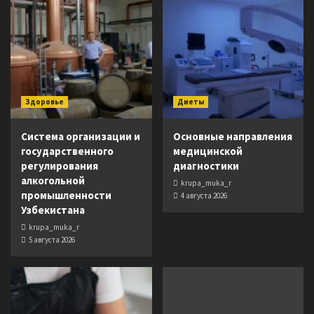
Здоровье
Диеты
Система организации и
Основные направления
государственного
медицинской
регулирования
диагностики
алкогольной
krupa_muka_r
промышленности
4 августа 2026
Узбекистана
krupa_muka_r
5 августа 2026