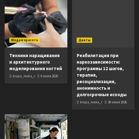
Мода и красота
Диеты
Техники наращивания
Реабилитация при
и архитектурного
наркозависимости:
моделирования ногтей
программы 12 шагов,
терапия,
krupa_muka_r
6 июля 2026
ресоциализация,
анонимность и
долгосрочные исходы
krupa_muka_r
28 июня 2026