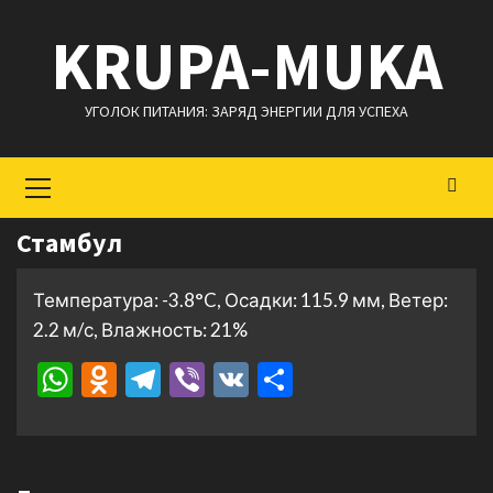
Перейти
KRUPA-MUKA
к
содержимому
УГОЛОК ПИТАНИЯ: ЗАРЯД ЭНЕРГИИ ДЛЯ УСПЕХА
Основное
меню
Стамбул
Температура: -3.8°C, Осадки: 115.9 мм, Ветер:
2.2 м/с, Влажность: 21%
WhatsApp
Odnoklassniki
Telegram
Viber
VK
Отправить