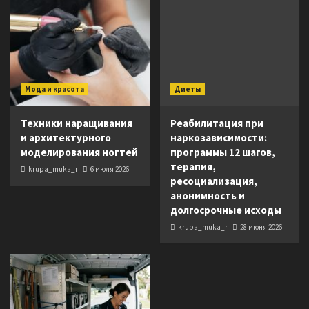
Мода и красота
Диеты
Техники наращивания
Реабилитация при
и архитектурного
наркозависимости:
моделирования ногтей
программы 12 шагов,
терапия,
krupa_muka_r
6 июля 2026
ресоциализация,
анонимность и
долгосрочные исходы
krupa_muka_r
28 июня 2026