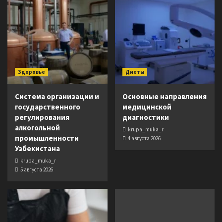
Здоровье
Диеты
Система организации и
Основные направления
государственного
медицинской
регулирования
диагностики
алкогольной
krupa_muka_r
промышленности
4 августа 2026
Узбекистана
krupa_muka_r
5 августа 2026