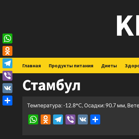
Перейти
K
к
содержимому
WhatsApp
Odnoklassniki
Главная
Продукты питания
Диеты
Здор
Telegram
Стамбул
Viber
VK
Температура: -12.8°C, Осадки: 90.7 мм, Вете
Отправить
WhatsApp
Odnoklassniki
Telegram
Viber
VK
Отправ