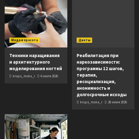
Мода и красота
Диеты
Техники наращивания
Реабилитация при
и архитектурного
наркозависимости:
моделирования ногтей
программы 12 шагов,
терапия,
krupa_muka_r
6 июля 2026
ресоциализация,
анонимность и
долгосрочные исходы
krupa_muka_r
28 июня 2026