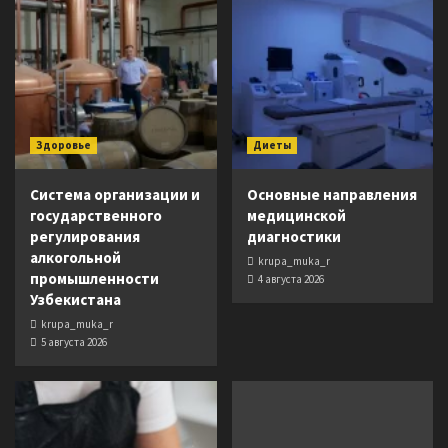
Здоровье
Диеты
Система организации и
Основные направления
государственного
медицинской
регулирования
диагностики
алкогольной
krupa_muka_r
промышленности
4 августа 2026
Узбекистана
krupa_muka_r
5 августа 2026