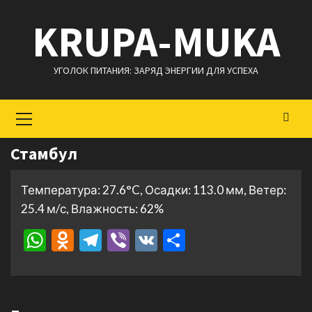
Перейти
KRUPA-MUKA
к
содержимому
УГОЛОК ПИТАНИЯ: ЗАРЯД ЭНЕРГИИ ДЛЯ УСПЕХА
Основное
меню
Стамбул
Температура: 27.6°C, Осадки: 113.0 мм, Ветер:
25.4 м/с, Влажность: 62%
WhatsApp
Odnoklassniki
Telegram
Viber
VK
Отправить