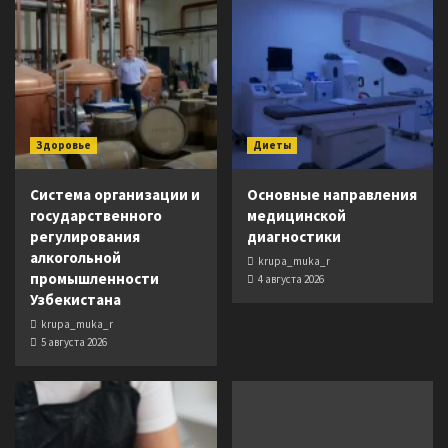
Здоровье
Диеты
Система организации и
Основные направления
государственного
медицинской
регулирования
диагностики
алкогольной
krupa_muka_r
промышленности
4 августа 2026
Узбекистана
krupa_muka_r
5 августа 2026