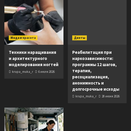
Мода и красота
Диеты
Техники наращивания
Реабилитация при
и архитектурного
наркозависимости:
моделирования ногтей
программы 12 шагов,
терапия,
krupa_muka_r
6 июля 2026
ресоциализация,
анонимность и
долгосрочные исходы
krupa_muka_r
28 июня 2026