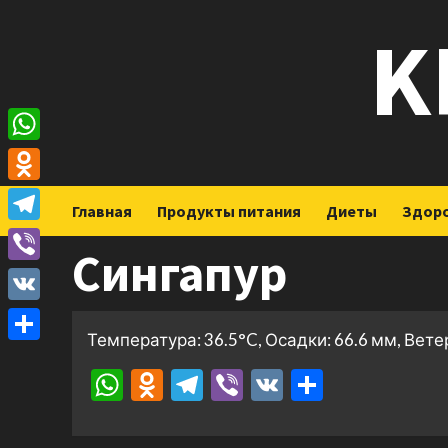
Перейти
K
к
содержимому
WhatsApp
Odnoklassniki
Главная
Продукты питания
Диеты
Здор
Telegram
Сингапур
Viber
VK
Температура: 36.5°C, Осадки: 66.6 мм, Ветер
Отправить
WhatsApp
Odnoklassniki
Telegram
Viber
VK
Отправ