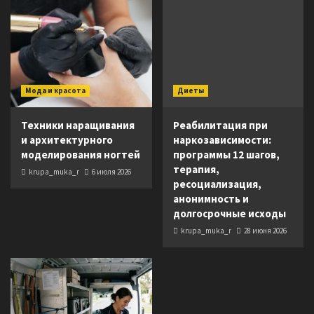
Мода и красота
Диеты
Техники наращивания
Реабилитация при
и архитектурного
наркозависимости:
моделирования ногтей
программы 12 шагов,
терапия,
krupa_muka_r
6 июля 2026
ресоциализация,
анонимность и
долгосрочные исходы
krupa_muka_r
28 июня 2026