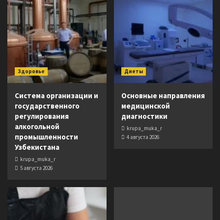
Здоровье
Диеты
Система организации и
Основные направления
государственного
медицинской
регулирования
диагностики
алкогольной
krupa_muka_r
промышленности
4 августа 2026
Узбекистана
krupa_muka_r
5 августа 2026