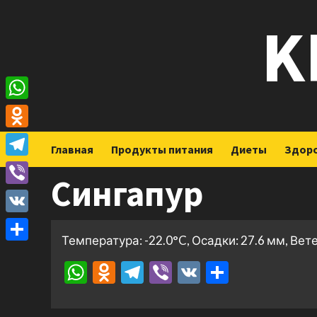
Перейти
K
к
содержимому
WhatsApp
Odnoklassniki
Главная
Продукты питания
Диеты
Здор
Telegram
Сингапур
Viber
VK
Температура: -22.0°C, Осадки: 27.6 мм, Вете
Отправить
WhatsApp
Odnoklassniki
Telegram
Viber
VK
Отправ