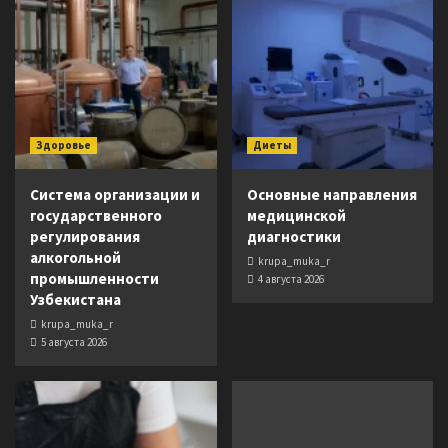
Здоровье
Диеты
Система организации и
Основные направления
государственного
медицинской
регулирования
диагностики
алкогольной
krupa_muka_r
промышленности
4 августа 2026
Узбекистана
krupa_muka_r
5 августа 2026