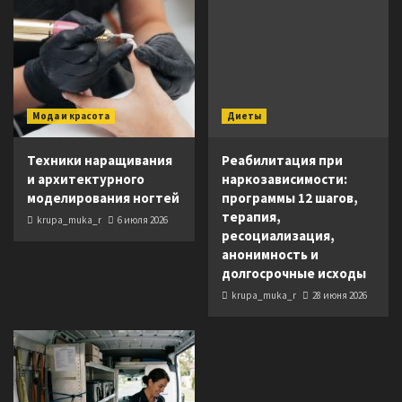
Мода и красота
Диеты
Техники наращивания
Реабилитация при
и архитектурного
наркозависимости:
моделирования ногтей
программы 12 шагов,
терапия,
krupa_muka_r
6 июля 2026
ресоциализация,
анонимность и
долгосрочные исходы
krupa_muka_r
28 июня 2026