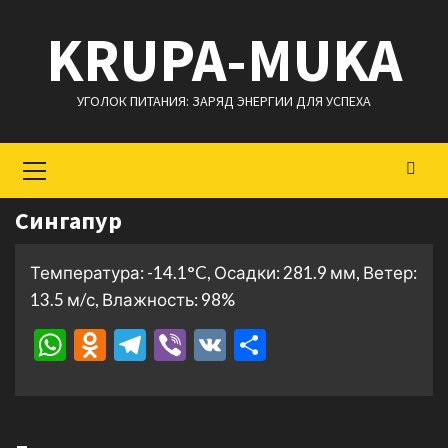
Перейти
KRUPA-MUKA
к
содержимому
УГОЛОК ПИТАНИЯ: ЗАРЯД ЭНЕРГИИ ДЛЯ УСПЕХА
Основное
меню
Сингапур
Температура: -14.1°C, Осадки: 281.9 мм, Ветер:
13.5 м/с, Влажность: 98%
WhatsApp
Odnoklassniki
Telegram
Viber
VK
Отправить