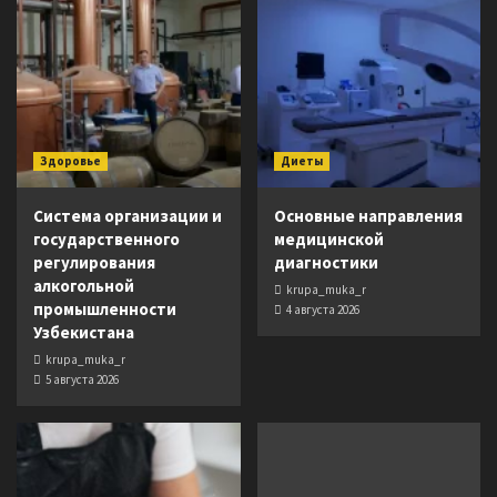
Здоровье
Диеты
Система организации и
Основные направления
государственного
медицинской
регулирования
диагностики
алкогольной
krupa_muka_r
промышленности
4 августа 2026
Узбекистана
krupa_muka_r
5 августа 2026