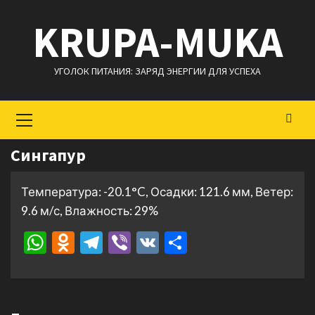
Перейти
KRUPA-MUKA
к
содержимому
УГОЛОК ПИТАНИЯ: ЗАРЯД ЭНЕРГИИ ДЛЯ УСПЕХА
Основное
меню
Сингапур
Температура: -20.1°C, Осадки: 121.6 мм, Ветер:
9.6 м/с, Влажность: 29%
WhatsApp
Odnoklassniki
Telegram
Viber
VK
Отправить