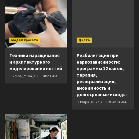
Мода и красота
Диеты
Техники наращивания
Реабилитация при
и архитектурного
наркозависимости:
моделирования ногтей
программы 12 шагов,
терапия,
krupa_muka_r
6 июля 2026
ресоциализация,
анонимность и
долгосрочные исходы
krupa_muka_r
28 июня 2026