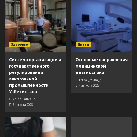
Здоровье
Диеты
Система организации и
Основные направления
государственного
медицинской
регулирования
диагностики
алкогольной
krupa_muka_r
промышленности
4 августа 2026
Узбекистана
krupa_muka_r
5 августа 2026