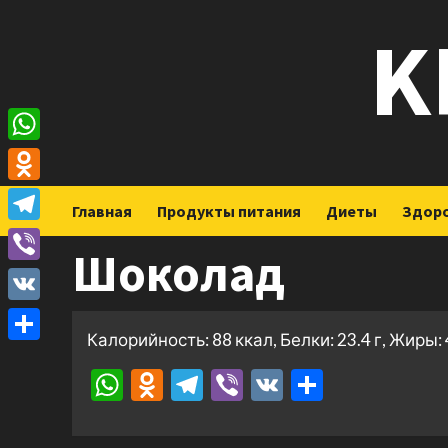
Перейти
K
к
содержимому
WhatsApp
Odnoklassniki
Главная
Продукты питания
Диеты
Здор
Telegram
Шоколад
Viber
VK
Калорийность: 88 ккал, Белки: 23.4 г, Жиры: 4
Отправить
WhatsApp
Odnoklassniki
Telegram
Viber
VK
Отправ