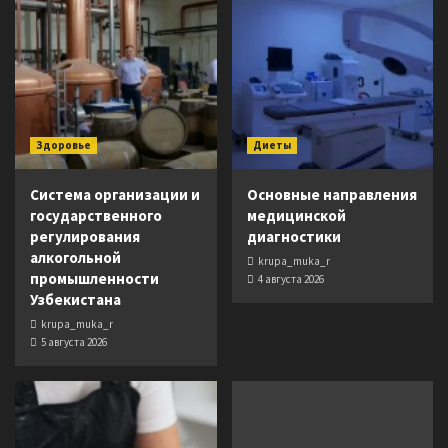
Здоровье
Диеты
Система организации и
Основные направления
государственного
медицинской
регулирования
диагностики
алкогольной
krupa_muka_r
промышленности
4 августа 2026
Узбекистана
krupa_muka_r
5 августа 2026