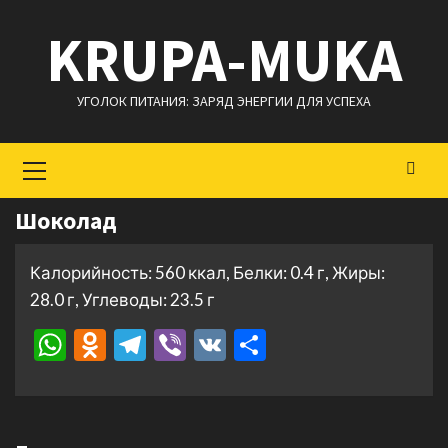
Перейти
KRUPA-MUKA
к
содержимому
УГОЛОК ПИТАНИЯ: ЗАРЯД ЭНЕРГИИ ДЛЯ УСПЕХА
Основное
меню
Шоколад
Калорийность: 560 ккал, Белки: 0.4 г, Жиры:
28.0 г, Углеводы: 23.5 г
WhatsApp
Odnoklassniki
Telegram
Viber
VK
Отправить