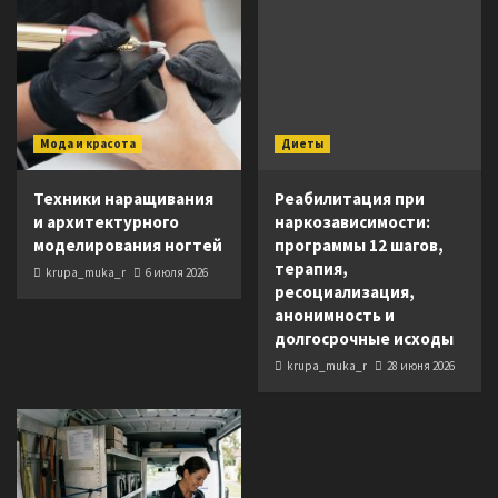
Мода и красота
Диеты
Техники наращивания
Реабилитация при
и архитектурного
наркозависимости:
моделирования ногтей
программы 12 шагов,
терапия,
krupa_muka_r
6 июля 2026
ресоциализация,
анонимность и
долгосрочные исходы
krupa_muka_r
28 июня 2026