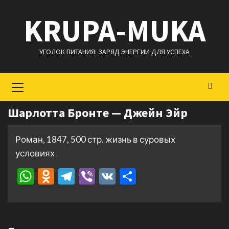
Перейти
KRUPA-MUKA
к
содержимому
УГОЛОК ПИТАНИЯ: ЗАРЯД ЭНЕРГИИ ДЛЯ УСПЕХА
Основное
меню
Шарлотта Бронте — Джейн Эйр
Роман, 1847, 500 стр. жизнь в суровых
условиях
WhatsApp
Odnoklassniki
Telegram
Viber
VK
Отправить