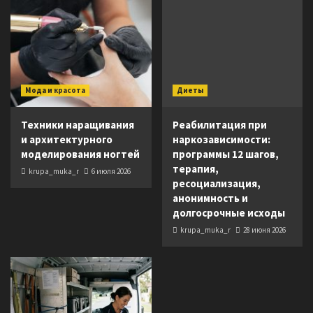
Мода и красота
Диеты
Техники наращивания
Реабилитация при
и архитектурного
наркозависимости:
моделирования ногтей
программы 12 шагов,
терапия,
krupa_muka_r
6 июля 2026
ресоциализация,
анонимность и
долгосрочные исходы
krupa_muka_r
28 июня 2026