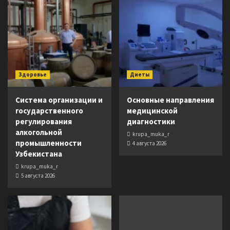
Здоровье
Диеты
Система организации и
Основные направления
государственного
медицинской
регулирования
диагностики
алкогольной
krupa_muka_r
промышленности
4 августа 2026
Узбекистана
krupa_muka_r
5 августа 2026