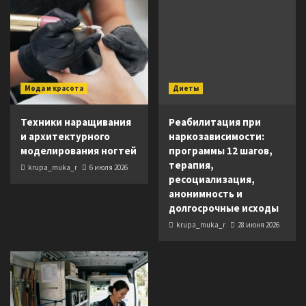
Мода и красота
Диеты
Техники наращивания
Реабилитация при
и архитектурного
наркозависимости:
моделирования ногтей
программы 12 шагов,
терапия,
krupa_muka_r
6 июля 2026
ресоциализация,
анонимность и
долгосрочные исходы
krupa_muka_r
28 июня 2026