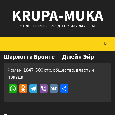
Перейти
KRUPA-MUKA
к
содержимому
УГОЛОК ПИТАНИЯ: ЗАРЯД ЭНЕРГИИ ДЛЯ УСПЕХА
Основное
меню
Шарлотта Бронте — Джейн Эйр
Роман, 1847, 500 стр. общество, власть и
правда
WhatsApp
Odnoklassniki
Telegram
Viber
VK
Отправить