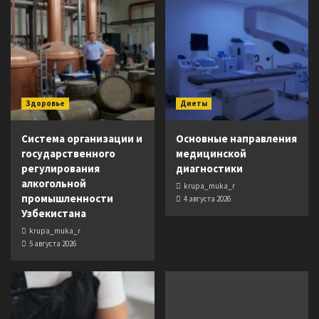
Здоровье
Диеты
Система организации и
Основные направления
государственного
медицинской
регулирования
диагностики
алкогольной
krupa_muka_r
промышленности
4 августа 2026
Узбекистана
krupa_muka_r
5 августа 2026