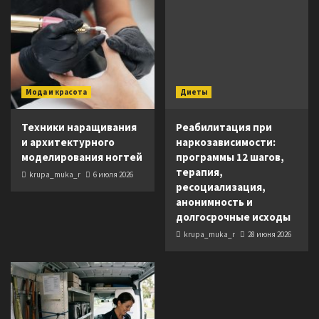
Мода и красота
Диеты
Техники наращивания
Реабилитация при
и архитектурного
наркозависимости:
моделирования ногтей
программы 12 шагов,
терапия,
krupa_muka_r
6 июля 2026
ресоциализация,
анонимность и
долгосрочные исходы
krupa_muka_r
28 июня 2026