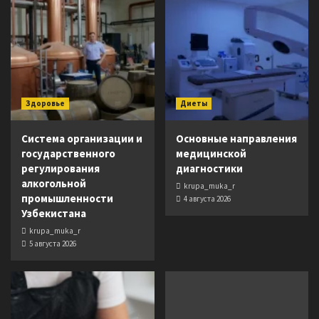
Здоровье
Диеты
Система организации и
Основные направления
государственного
медицинской
регулирования
диагностики
алкогольной
krupa_muka_r
промышленности
4 августа 2026
Узбекистана
krupa_muka_r
5 августа 2026