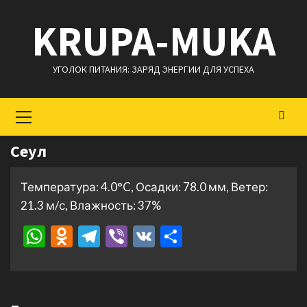
Перейти
KRUPA-MUKA
к
содержимому
УГОЛОК ПИТАНИЯ: ЗАРЯД ЭНЕРГИИ ДЛЯ УСПЕХА
Основное
меню
Сеул
Температура: 4.0°C, Осадки: 78.0 мм, Ветер:
21.3 м/с, Влажность: 37%
WhatsApp
Odnoklassniki
Telegram
Viber
VK
Отправить