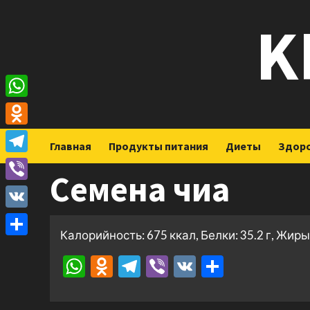
Перейти
K
к
содержимому
WhatsApp
Odnoklassniki
Главная
Продукты питания
Диеты
Здор
Telegram
Семена чиа
Viber
VK
Калорийность: 675 ккал, Белки: 35.2 г, Жиры: 
Отправить
WhatsApp
Odnoklassniki
Telegram
Viber
VK
Отправ