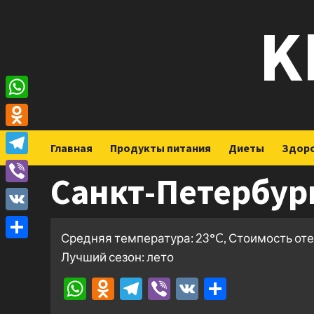
Перейти
K
к
содержимому
WhatsApp
Odnoklassniki
Главная
Продукты питания
Диеты
Здор
Telegram
Санкт-Петербур
Viber
VK
Средняя температура: 23°C, Стоимость оте
Отправить
Лучший сезон: лето
WhatsApp
Odnoklassniki
Telegram
Viber
VK
Отправ