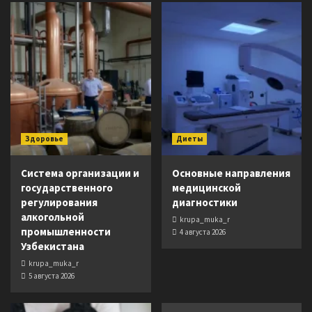
Здоровье
Диеты
Система организации и
Основные направления
государственного
медицинской
регулирования
диагностики
алкогольной
krupa_muka_r
промышленности
4 августа 2026
Узбекистана
krupa_muka_r
5 августа 2026