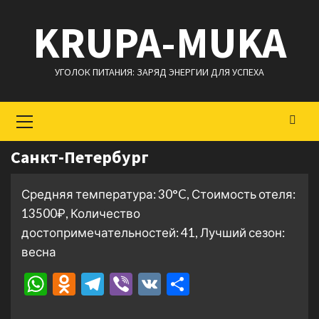
Перейти
KRUPA-MUKA
к
содержимому
УГОЛОК ПИТАНИЯ: ЗАРЯД ЭНЕРГИИ ДЛЯ УСПЕХА
Основное
меню
Санкт-Петербург
Средняя температура: 30°C, Стоимость отеля:
13500₽, Количество
достопримечательностей: 41, Лучший сезон:
весна
WhatsApp
Odnoklassniki
Telegram
Viber
VK
Отправить