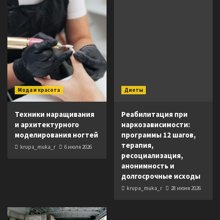
Мода и красота
Диеты
Техники наращивания
Реабилитация при
и архитектурного
наркозависимости:
моделирования ногтей
программы 12 шагов,
терапия,
krupa_muka_r
6 июля 2026
ресоциализация,
анонимность и
долгосрочные исходы
krupa_muka_r
28 июня 2026