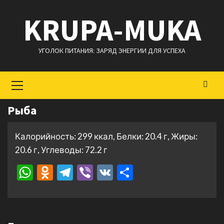
Перейти
KRUPA-MUKA
к
содержимому
УГОЛОК ПИТАНИЯ: ЗАРЯД ЭНЕРГИИ ДЛЯ УСПЕХА
Основное
меню
Рыба
Калорийность: 299 ккал, Белки: 20.4 г, Жиры:
20.6 г, Углеводы: 72.2 г
WhatsApp
Odnoklassniki
Telegram
Viber
VK
Отправить