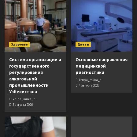
Здоровье
Диеты
Система организации и
Основные направления
государственного
медицинской
регулирования
диагностики
алкогольной
krupa_muka_r
промышленности
4 августа 2026
Узбекистана
krupa_muka_r
5 августа 2026