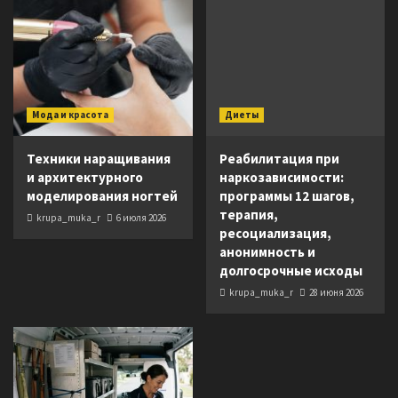
Мода и красота
Диеты
Техники наращивания
Реабилитация при
и архитектурного
наркозависимости:
моделирования ногтей
программы 12 шагов,
терапия,
krupa_muka_r
6 июля 2026
ресоциализация,
анонимность и
долгосрочные исходы
krupa_muka_r
28 июня 2026