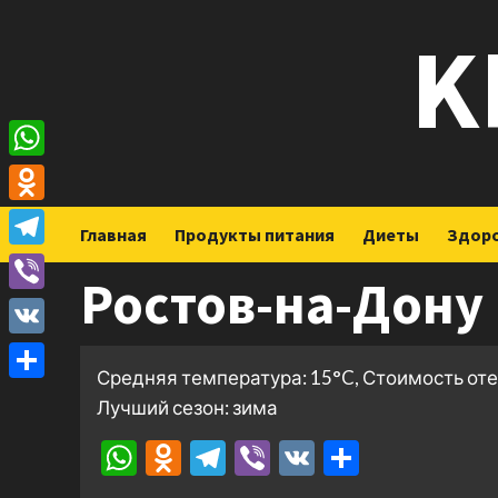
Перейти
K
к
содержимому
WhatsApp
Odnoklassniki
Главная
Продукты питания
Диеты
Здор
Telegram
Ростов-на-Дону
Viber
VK
Средняя температура: 15°C, Стоимость оте
Отправить
Лучший сезон: зима
WhatsApp
Odnoklassniki
Telegram
Viber
VK
Отправ