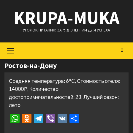
Перейти
KRUPA-MUKA
к
содержимому
УГОЛОК ПИТАНИЯ: ЗАРЯД ЭНЕРГИИ ДЛЯ УСПЕХА
Основное
меню
Ростов-на-Дону
Средняя температура: 6°C, Стоимость отеля:
14000₽, Количество
достопримечательностей: 23, Лучший сезон:
лето
WhatsApp
Odnoklassniki
Telegram
Viber
VK
Отправить