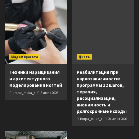
Мода и красота
Диеты
Техники наращивания
Реабилитация при
и архитектурного
наркозависимости:
моделирования ногтей
программы 12 шагов,
терапия,
krupa_muka_r
6 июля 2026
ресоциализация,
анонимность и
долгосрочные исходы
krupa_muka_r
28 июня 2026