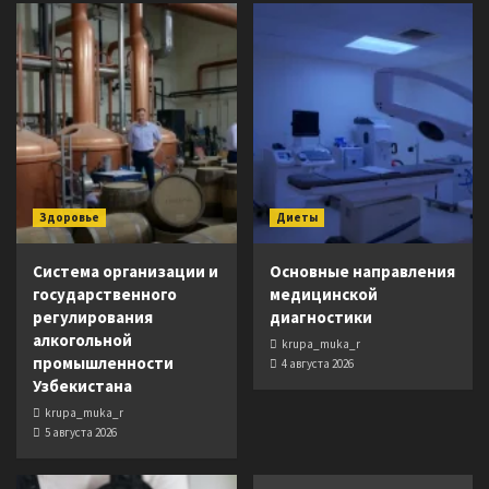
Здоровье
Диеты
Система организации и
Основные направления
государственного
медицинской
регулирования
диагностики
алкогольной
krupa_muka_r
промышленности
4 августа 2026
Узбекистана
krupa_muka_r
5 августа 2026