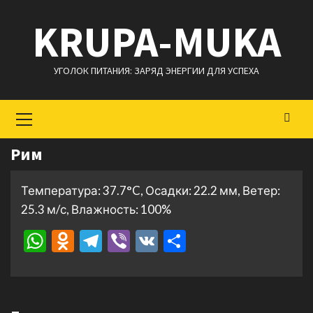
Перейти
KRUPA-MUKA
к
содержимому
УГОЛОК ПИТАНИЯ: ЗАРЯД ЭНЕРГИИ ДЛЯ УСПЕХА
Основное
меню
Рим
Температура: 37.7°C, Осадки: 22.2 мм, Ветер:
25.3 м/с, Влажность: 100%
WhatsApp
Odnoklassniki
Telegram
Viber
VK
Отправить