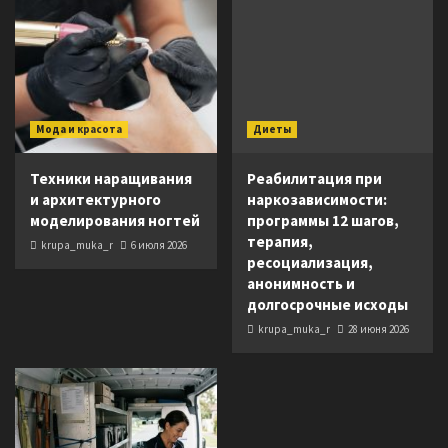
Мода и красота
Диеты
Техники наращивания
Реабилитация при
и архитектурного
наркозависимости:
моделирования ногтей
программы 12 шагов,
терапия,
krupa_muka_r
6 июля 2026
ресоциализация,
анонимность и
долгосрочные исходы
krupa_muka_r
28 июня 2026