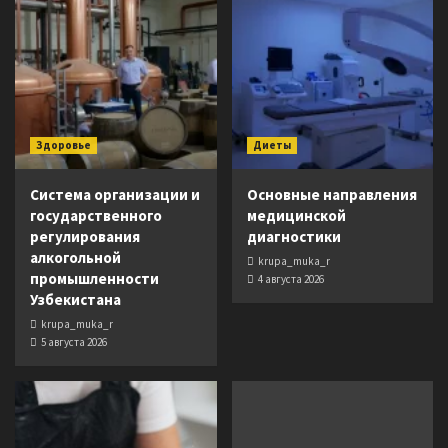
Здоровье
Диеты
Система организации и
Основные направления
государственного
медицинской
регулирования
диагностики
алкогольной
krupa_muka_r
промышленности
4 августа 2026
Узбекистана
krupa_muka_r
5 августа 2026