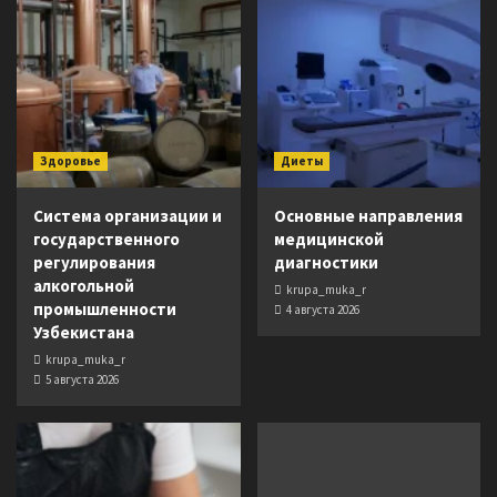
Здоровье
Диеты
Система организации и
Основные направления
государственного
медицинской
регулирования
диагностики
алкогольной
krupa_muka_r
промышленности
4 августа 2026
Узбекистана
krupa_muka_r
5 августа 2026