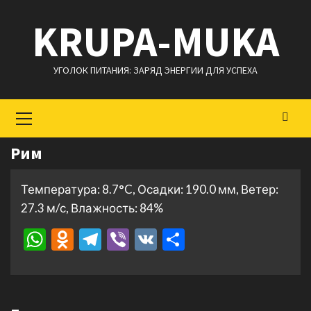
Перейти
KRUPA-MUKA
к
содержимому
УГОЛОК ПИТАНИЯ: ЗАРЯД ЭНЕРГИИ ДЛЯ УСПЕХА
Основное
меню
Рим
Температура: 8.7°C, Осадки: 190.0 мм, Ветер:
27.3 м/с, Влажность: 84%
WhatsApp
Odnoklassniki
Telegram
Viber
VK
Отправить