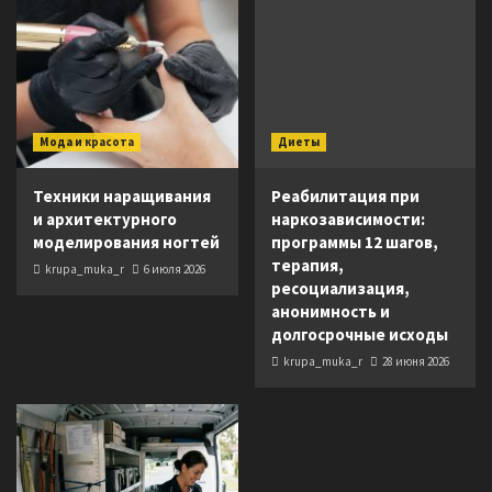
Мода и красота
Диеты
Техники наращивания
Реабилитация при
и архитектурного
наркозависимости:
моделирования ногтей
программы 12 шагов,
терапия,
krupa_muka_r
6 июля 2026
ресоциализация,
анонимность и
долгосрочные исходы
krupa_muka_r
28 июня 2026