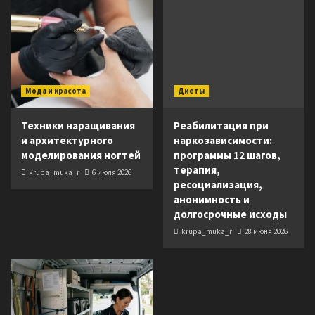
Мода и красота
Диеты
Техники наращивания
Реабилитация при
и архитектурного
наркозависимости:
моделирования ногтей
программы 12 шагов,
терапия,
krupa_muka_r
6 июля 2026
ресоциализация,
анонимность и
долгосрочные исходы
krupa_muka_r
28 июня 2026