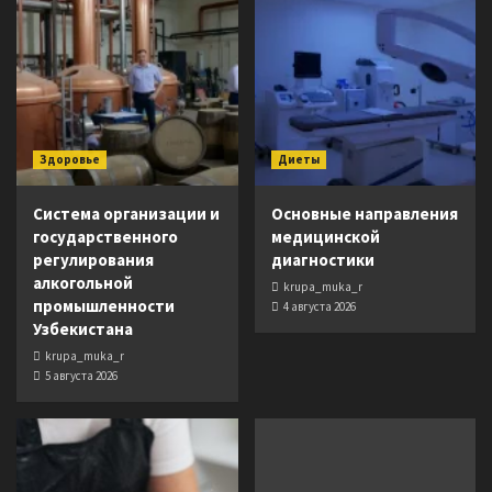
Здоровье
Диеты
Система организации и
Основные направления
государственного
медицинской
регулирования
диагностики
алкогольной
krupa_muka_r
промышленности
4 августа 2026
Узбекистана
krupa_muka_r
5 августа 2026