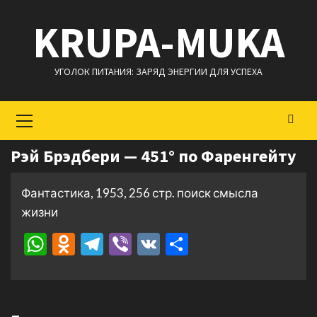
Перейти
KRUPA-MUKA
к
содержимому
УГОЛОК ПИТАНИЯ: ЗАРЯД ЭНЕРГИИ ДЛЯ УСПЕХА
Основное
меню
Рэй Брэдбери — 451° по Фаренгейту
Фантастика, 1953, 256 стр. поиск смысла
жизни
WhatsApp
Odnoklassniki
Telegram
Viber
VK
Отправить