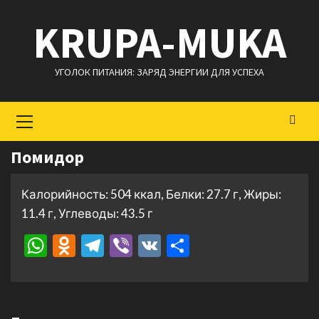
Перейти
KRUPA-MUKA
к
содержимому
УГОЛОК ПИТАНИЯ: ЗАРЯД ЭНЕРГИИ ДЛЯ УСПЕХА
Основное
меню
Помидор
Калорийность: 504 ккал, Белки: 27.7 г, Жиры:
11.4 г, Углеводы: 43.5 г
WhatsApp
Odnoklassniki
Telegram
Viber
VK
Отправить