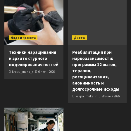
Мода и красота
Диеты
Техники наращивания
Реабилитация при
и архитектурного
наркозависимости:
моделирования ногтей
программы 12 шагов,
терапия,
krupa_muka_r
6 июля 2026
ресоциализация,
анонимность и
долгосрочные исходы
krupa_muka_r
28 июня 2026