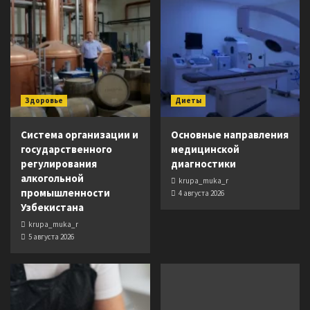
Здоровье
Диеты
Система организации и
Основные направления
государственного
медицинской
регулирования
диагностики
алкогольной
krupa_muka_r
промышленности
4 августа 2026
Узбекистана
krupa_muka_r
5 августа 2026