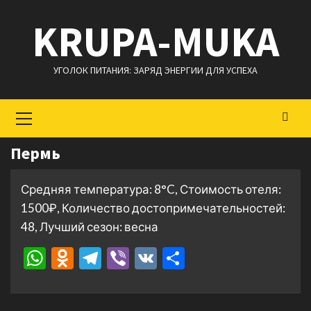
Перейти
KRUPA-MUKA
к
содержимому
УГОЛОК ПИТАНИЯ: ЗАРЯД ЭНЕРГИИ ДЛЯ УСПЕХА
Основное
меню
Пермь
Средняя температура: 8°C, Стоимость отеля:
1500₽, Количество достопримечательностей:
48, Лучший сезон: весна
WhatsApp
Odnoklassniki
Telegram
Viber
VK
Отправить