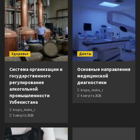
Здоровье
Диеты
Система организации и
Основные направления
государственного
медицинской
регулирования
диагностики
алкогольной
krupa_muka_r
промышленности
4 августа 2026
Узбекистана
krupa_muka_r
5 августа 2026