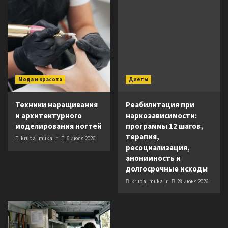
Мода и красота
Диеты
Техники наращивания
Реабилитация при
и архитектурного
наркозависимости:
моделирования ногтей
программы 12 шагов,
терапия,
krupa_muka_r
6 июля 2026
ресоциализация,
анонимность и
долгосрочные исходы
krupa_muka_r
28 июня 2026