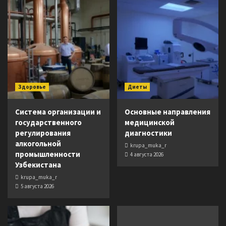
Здоровье
Диеты
Система организации и
Основные направления
государственного
медицинской
регулирования
диагностики
алкогольной
krupa_muka_r
промышленности
4 августа 2026
Узбекистана
krupa_muka_r
5 августа 2026