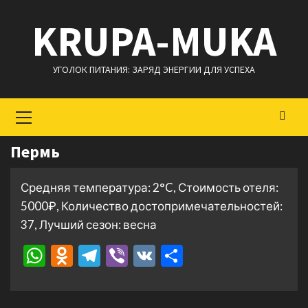
Перейти
KRUPA-MUKA
к
содержимому
УГОЛОК ПИТАНИЯ: ЗАРЯД ЭНЕРГИИ ДЛЯ УСПЕХА
Основное
меню
Пермь
Средняя температура: 2°C, Стоимость отеля:
5000₽, Количество достопримечательностей:
37, Лучший сезон: весна
WhatsApp
Odnoklassniki
Telegram
Viber
VK
Отправить