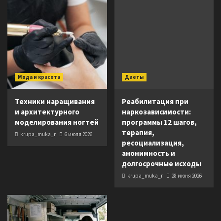
Мода и красота
Диеты
Техники наращивания
Реабилитация при
и архитектурного
наркозависимости:
моделирования ногтей
программы 12 шагов,
терапия,
krupa_muka_r
6 июля 2026
ресоциализация,
анонимность и
долгосрочные исходы
krupa_muka_r
28 июня 2026