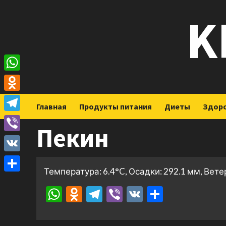
Перейти
K
к
содержимому
WhatsApp
Odnoklassniki
Главная
Продукты питания
Диеты
Здор
Telegram
Пекин
Viber
VK
Температура: 6.4°C, Осадки: 292.1 мм, Ветер
Отправить
WhatsApp
Odnoklassniki
Telegram
Viber
VK
Отправ